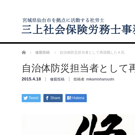
ホーム
修親投稿
自治体防災担当者として再就職したＫ氏
自治体防災担当者として
2015.4.18
修親投稿
投稿者:
mikamisharoushi
Tweet
Share
Hatena