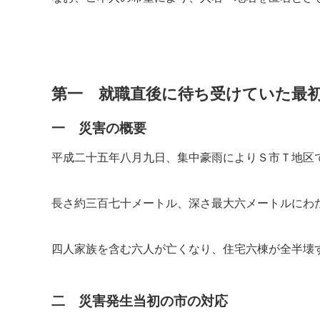
第一 就職直後に待ち受けていた最
一 災害の概要
平成二十五年八月九日、集中豪雨によりＳ市Ｔ地区
長さ約三百七十メートル、深さ最大六メートルにわ
四人家族を含む六人が亡くなり、住宅六棟が全半壊
二 災害発生当初の市の対応