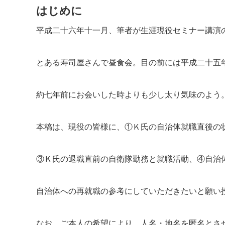
はじめに
平成二十六年十一月、筆者が生涯現役セミナー講演
とある寿司屋さんで昼食会。目の前には平成二十五
約七年前にお会いした時よりも少し太り気味のよう
本稿は、現役の皆様に、①Ｋ氏の自治体就職直後の
③Ｋ氏の退職直前の自衛隊勤務と就職活動、④自治
自治体への再就職の参考にしていただきたいと願い
なお、ご本人の希望により、人名・地名を匿名とさ