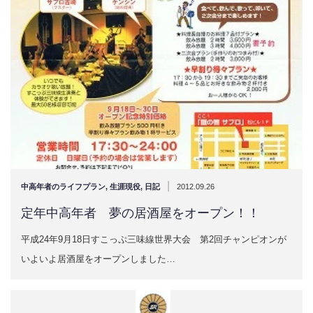
|
中高年者のライフプラン
,
生涯現役
,
日記
2012.09.26
定年中高年者 夢の居酒屋をオープン！！
平成24年9月18日すこっぷ三味線世界大会 第2回チャンピオンが
いよいよ居酒屋をオープンしました…