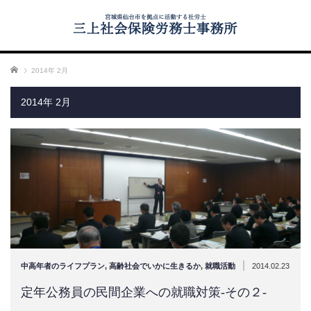
ホーム
2014年 2月
2014年 2月
|
中高年者のライフプラン
,
高齢社会でいかに生きるか
,
就職活動
2014.02.23
定年公務員の民間企業への就職対策-その２-