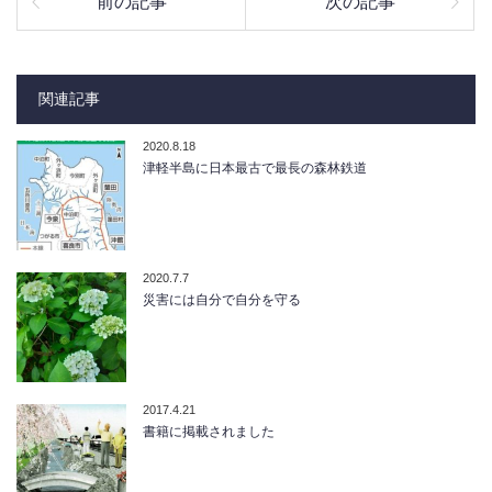
前の記事
次の記事
関連記事
2020.8.18
津軽半島に日本最古で最長の森林鉄道
2020.7.7
災害には自分で自分を守る
2017.4.21
書籍に掲載されました