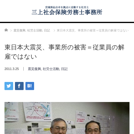
ホーム
震災復興
,
社労士活動
,
日記
東日本大震災、事業所の被害＝従業員の解雇ではない
東日本大震災、事業所の被害＝従業員の解
雇ではない
2011.3.25
震災復興
,
社労士活動
,
日記