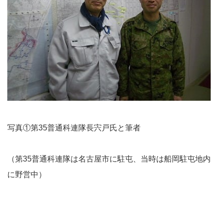
写真①第35普通科連隊長宍戸氏と筆者
（第35普通科連隊は名古屋市に駐屯、当時は船岡駐屯地内
に野営中）