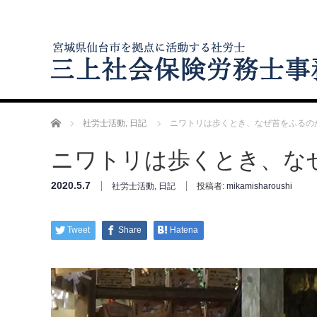
ホーム
社労士活動
,
日記
ニワトリは歩くとき、なぜ首をふるの
ニワトリは歩くとき、な
2020.5.7
社労士活動
,
日記
投稿者:
mikamisharoushi
Tweet
Share
Hatena