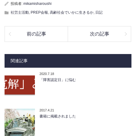
投稿者:
mikamisharoushi
社労士活動
,
PREP会報
,
高齢社会でいかに生きるか
,
日記
前の記事
次の記事
関連記事
2020.7.18
「障害認定日」に悩む
2017.4.21
書籍に掲載されました